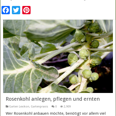
F
T
Pi
ac
wi
nt
e
tt
er
b
er
es
o
t
o
k
Rosenkohl anlegen, pflegen und ernten
Garten Lexikon
,
Gartenpraxis
0
2,909
Wer Rosenkohl anbauen möchte, benötigt vor allem viel