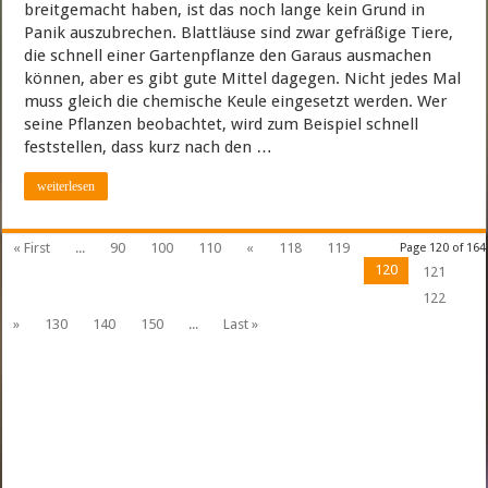
breitgemacht haben, ist das noch lange kein Grund in
Panik auszubrechen. Blattläuse sind zwar gefräßige Tiere,
die schnell einer Gartenpflanze den Garaus ausmachen
können, aber es gibt gute Mittel dagegen. Nicht jedes Mal
muss gleich die chemische Keule eingesetzt werden. Wer
seine Pflanzen beobachtet, wird zum Beispiel schnell
feststellen, dass kurz nach den …
weiterlesen
« First
...
90
100
110
«
118
119
Page 120 of 164
120
121
122
»
130
140
150
...
Last »