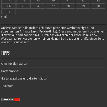
17
18
19
20
21
22
23
24
25
26
27
28
29
30
31
« Juli
Unsere Webseite finanziert sich durch platzierte Werbeanzeigen und
sogenannten Affiliate Links (Produktlinks). Diese sind mit einem * oder einem
Hinweis auf Amazon verlinkt. Durch das Anklicken der Produktlinks bzw.
Werbeanzeigen verdienen wir einen kleinen Betrag, der uns hilft, diese Seite
weiter zu verbessern.
Tipps
Alles für den Garten
Gartenmöbel
Gartenpavillons und Gartenhäuser
Teakholz